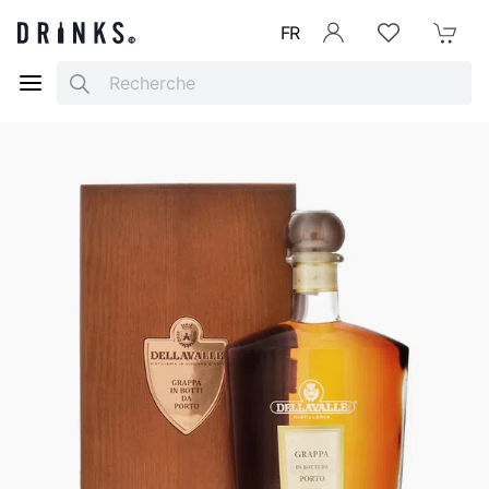
FR
Se connecter
Listes d'envies
Mon Pani
Search