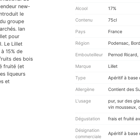
vendeur new-
Alcool
17%
ntroduit le
Contenu
75cl
e du groupe
rchés. Ian
Pays
France
llet pour
Région
Podensac, Bor
 Le Lillet
 à 15% de
Embouteilleur
Pernod Ricard, 
ruits des bois
 fruité (et
Marque
Lillet
des liqueurs
Type
Apéritif à base 
es et
Allergène
Contient des Su
L'usage
pur, sur des gl
vin mousseux, d
Dégustation
frais et fruité 
Désignation
Apéritif à base 
commerciale