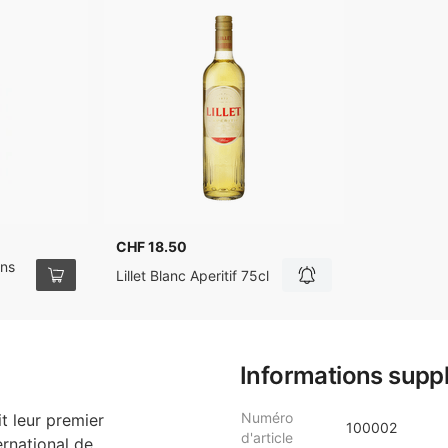
CHF 18.50
ans
Lillet Blanc Aperitif 75cl
Informations supp
Numéro
it leur premier
100002
d'article
ernational de