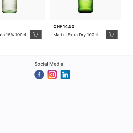
CHF 14.50
C
J
nco 15% 100cl
Martini Extra Dry 100cl
7
Social Media