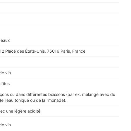
deaux
12 Place des États-Unis, 75016 Paris, France
de vin
lfites
açons ou dans différentes boissons (par ex. mélangé avec du
e l'eau tonique ou de la limonade).
avec une légère acidité.
de vin