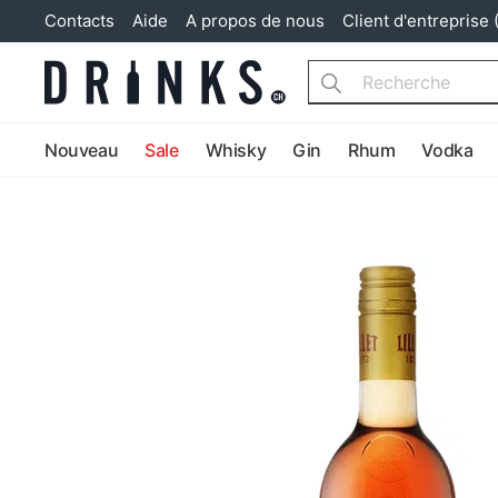
Contacts
Aide
A propos de nous
Client d'entreprise 
Search
Nouveau
Sale
Whisky
Gin
Rhum
Vodka