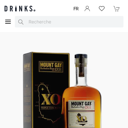
FR
Se connecter
Listes d'envies
Mon Pani
Search