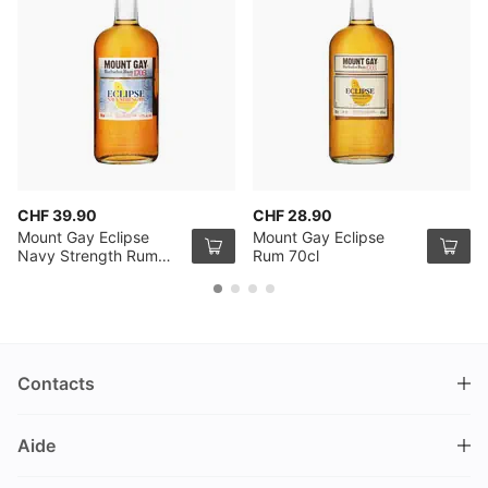
CHF 39.90
CHF 28.90
Mount Gay Eclipse
Mount Gay Eclipse
Navy Strength Rum
Rum 70cl
70cl
Contacts
DRINKS.CH / Silverbogen AG
Aide
Nüschelerstrasse 35
8001 Zürich