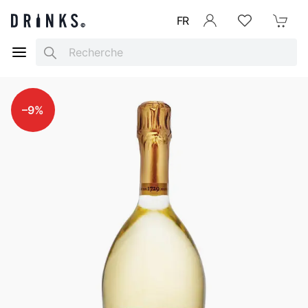
FR
Se connecter
Listes d'envies
Mon Pani
Search
–9%