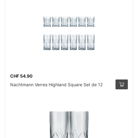
CHF 54.90
Nachtmann Verres Highland Square Set de 12