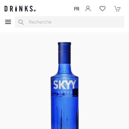
FR
Se connecter
Listes d'envies
Mon Pani
Search