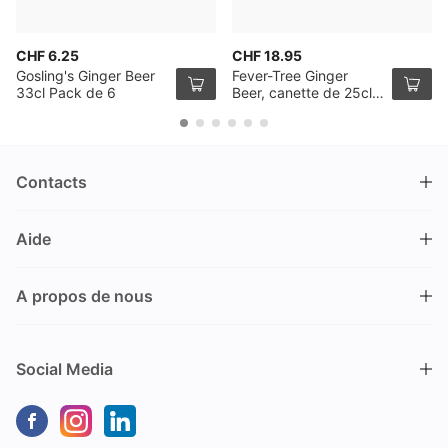
CHF 6.25
CHF 18.95
Gosling's Ginger Beer
Fever-Tree Ginger
33cl Pack de 6
Beer, canette de 25cl,
pack de 12
Contacts
DRINKS.CH / Silverbogen AG
Aide
Nüschelerstrasse 35
8001 Zürich
FAQ
Suisse
A propos de nous
Processus de commande
Service clientèle
Contacts
Encaisser un bon
+41 44 520 09 09
Social Media
info@drinks.ch
A propos de nous
Livraison & Pick-up
Du lundi au vendredi
Historique
Options de Payement
9.00 – 12.00 et de 13.30 – 17.00
Durabilité
Dommages dus au transport