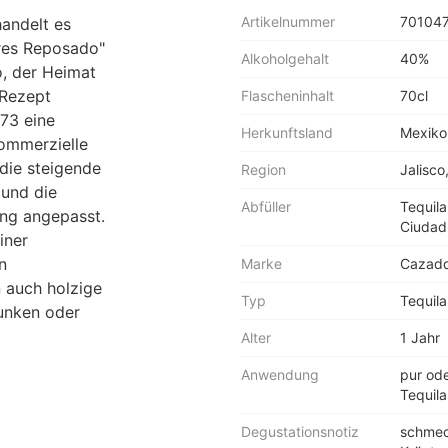
Artikelnummer
70104
handelt es
ores Reposado"
Alkoholgehalt
40%
o, der Heimat
 Rezept
Flascheninhalt
70cl
973 eine
Herkunftsland
Mexiko
kommerzielle
die steigende
Region
Jalisco
 und die
Abfüller
Tequil
ung angepasst.
Ciudad
iner
n
Marke
Cazado
 auch holzige
Typ
Tequil
runken oder
Alter
1 Jahr
Anwendung
pur ode
Tequila
Degustationsnotiz
schmec