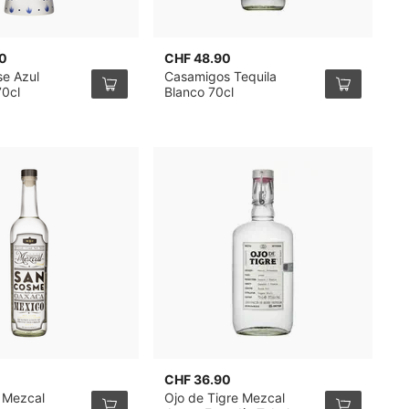
0
CHF 48.90
C
se Azul
Casamigos Tequila
D
0cl
Blanco 70cl
C
A
E
CHF 36.90
C
 Mezcal
Ojo de Tigre Mezcal
H