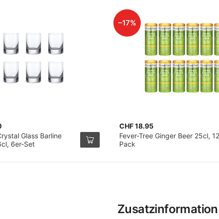
–17%
0
CHF 18.95
ystal Glass Barline
Fever-Tree Ginger Beer 25cl, 1
cl, 6er-Set
Pack
Zusatzinformation