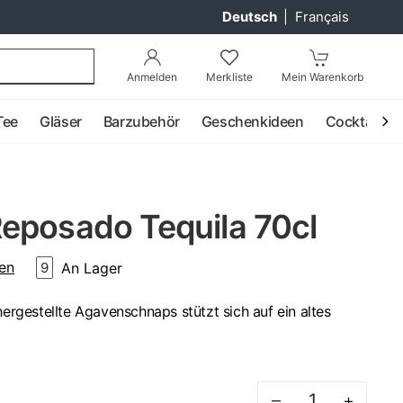
Deutsch
|
Français
Anmelden
Merkliste
Mein Warenkorb
Tee
Gläser
Barzubehör
Geschenkideen
Cocktail
eposado Tequila 70cl
en
An Lager
9
hergestellte Agavenschnaps stützt sich auf ein altes
–
+