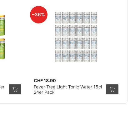
–36%
CHF 18.90
2er
Fever-Tree Light Tonic Water 15cl
24er Pack