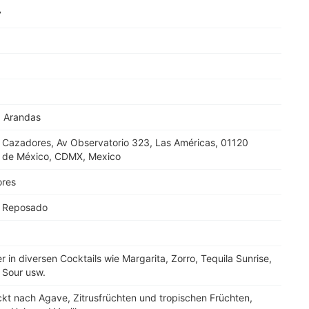
7
, Arandas
a Cazadores, Av Observatorio 323, Las Américas, 01120
 de México, CDMX, Mexico
res
a Reposado
r in diversen Cocktails wie Margarita, Zorro, Tequila Sunrise,
 Sour usw.
kt nach Agave, Zitrusfrüchten und tropischen Früchten,