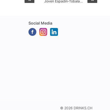
l
Joven Espadín-Tobala
E
70cl
Social Media
© 2026
DRINKS.CH