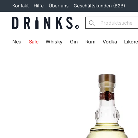
Kontakt
Hilfe
Über uns
Geschäftskunden (B2B)
Search
Neu
Sale
Whisky
Gin
Rum
Vodka
Likör