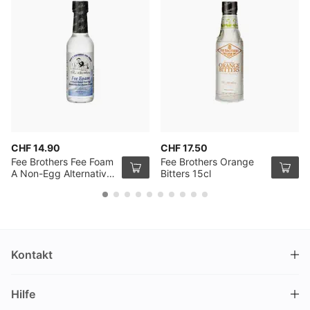
CHF 14.90
CHF 17.50
Fee Brothers Fee Foam
Fee Brothers Orange
A Non-Egg Alternative
Bitters 15cl
15cl
Kontakt
DRINKS.CH / Silverbogen AG
Hilfe
Nüschelerstrasse 35