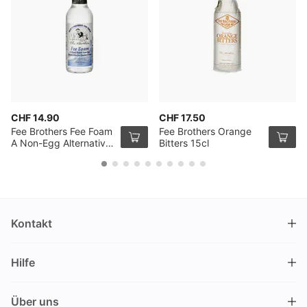
CHF 14.90
CHF 17.50
Fee Brothers Fee Foam
Fee Brothers Orange
A Non-Egg Alternative
Bitters 15cl
15cl
Kontakt
DRINKS.CH / Silverbogen AG
Hilfe
Nüschelerstrasse 35
8001 Zürich
FAQ
Schweiz
Über uns