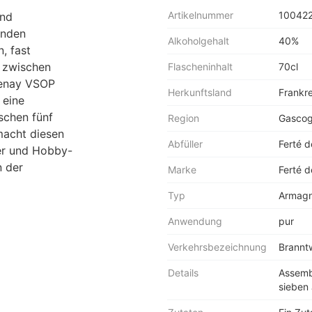
Artikelnummer
10042
und
änden
Alkoholgehalt
40%
, fast
e zwischen
Flascheninhalt
70cl
tenay VSOP
Herkunftsland
Frankr
 eine
schen fünf
Region
Gasco
macht diesen
Abfüller
Ferté 
er und Hobby-
n der
Marke
Ferté 
Typ
Armag
Anwendung
pur
Verkehrsbezeichnung
Brannt
Details
Assemb
sieben 