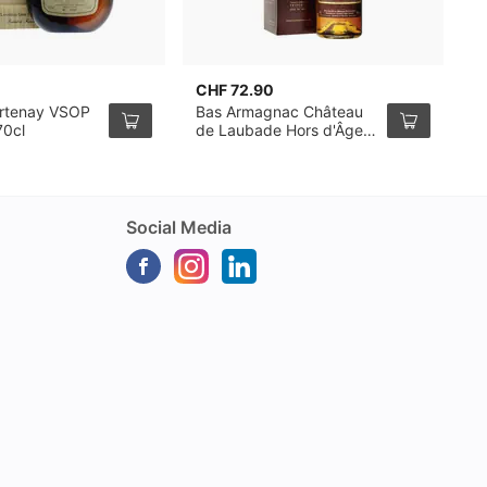
CHF 72.90
C
artenay VSOP
Bas Armagnac Château
D
70cl
de Laubade Hors d'Âge
A
Intemporel 70cl
B
Social Media