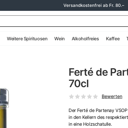
Versandkostenfrei ab Fr. 80.–
e
Weitere Spirituosen
Wein
Alkoholfreies
Kaffee
Ferté de Pa
70cl
Bewerten
Der Ferté de Partenay VSOP 
in den Kellern des respektie
in eine Holzschatulle.