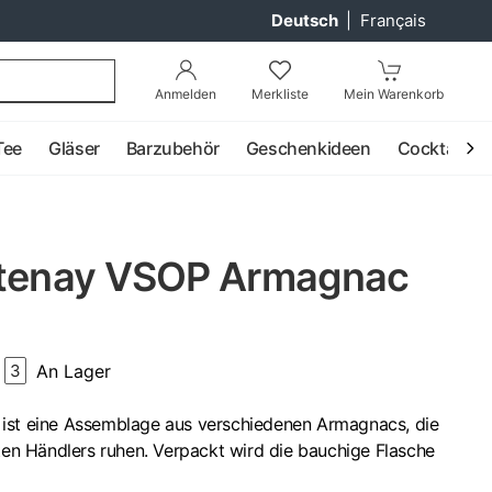
Deutsch
|
Français
Anmelden
Merkliste
Mein Warenkorb
Tee
Gläser
Barzubehör
Geschenkideen
Cocktail
rtenay VSOP Armagnac
An Lager
3
ist eine Assemblage aus verschiedenen Armagnacs, die
rten Händlers ruhen. Verpackt wird die bauchige Flasche