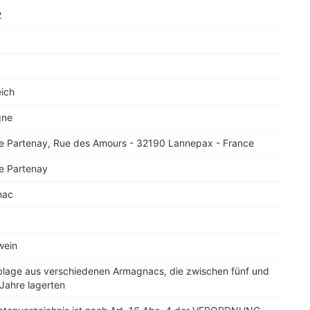
2
eich
gne
de Partenay, Rue des Amours - 32190 Lannepax - France
de Partenay
nac
wein
lage aus verschiedenen Armagnacs, die zwischen fünf und
Jahre lagerten