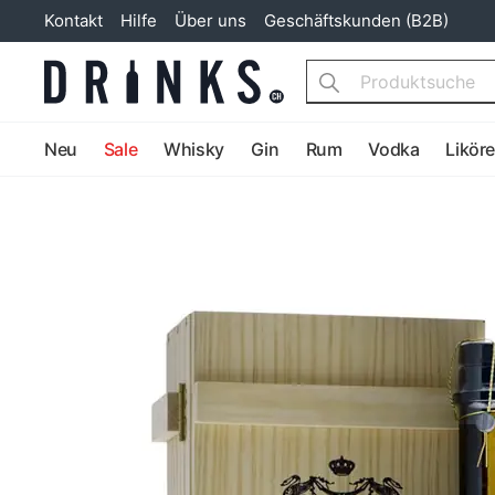
Kontakt
Hilfe
Über uns
Geschäftskunden (B2B)
Search
Neu
Sale
Whisky
Gin
Rum
Vodka
Likör