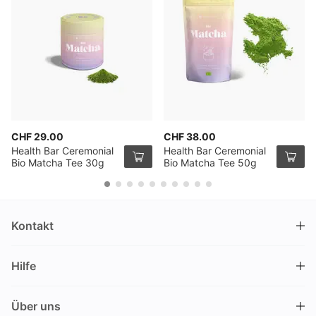
CHF 29.00
CHF 38.00
Health Bar Ceremonial
Health Bar Ceremonial
Bio Matcha Tee 30g
Bio Matcha Tee 50g
Kontakt
DRINKS.CH / Silverbogen AG
Hilfe
Nüschelerstrasse 35
8001 Zürich
FAQ
Schweiz
Über uns