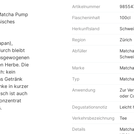
Artikelnummer
98554
r Matcha Pump
Flascheninhalt
100cl
sisches
Herkunftsland
Schwei
Region
Zürich
apan),
urch bleibt
Abfüller
Matcha 
Schwei
 ausgewogenen
en Herbe. Die
Marke
Matcha
h: kein
ns Getränk
Typ
Match
nke in kurzer
Anwendung
Zur Ve
isch ist auch
oder Co
Konzentrat
Degustationsnotiz
Leicht
s.
Verkehrsbezeichnung
Tee
Details
Matcha