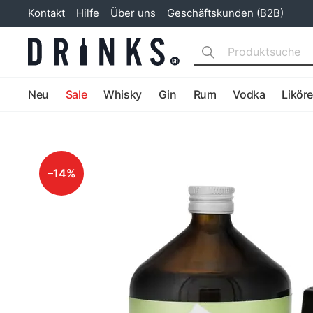
Kontakt
Hilfe
Über uns
Geschäftskunden (B2B)
Search
Neu
Sale
Whisky
Gin
Rum
Vodka
Likör
–14%