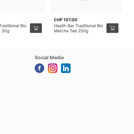
CHF 107.00
C
raditional Bio
Health Bar Traditional Bio
K
e 30g
Matcha Tee 250g
m
Social Media