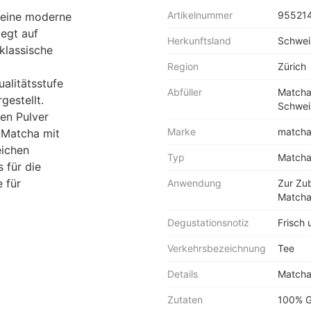
Artikelnummer
95521
 eine moderne
iegt auf
Herkunftsland
Schwei
 klassische
Region
Zürich
alitätsstufe
Abfüller
Matcha 
gestellt.
Schwei
en Pulver
Marke
matcha
 Matcha mit
eichen
Typ
Match
 für die
 für
Anwendung
Zur Zub
Matcha
Degustationsnotiz
Frisch 
Verkehrsbezeichnung
Tee
Details
Matcha
Zutaten
100% G