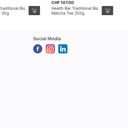
CHF 107.00
C
raditional Bio
Health Bar Traditional Bio
K
e 30g
Matcha Tee 250g
m
Social Media