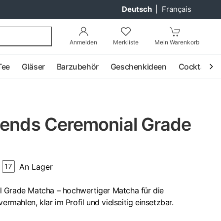
Deutsch
|
Français
Anmelden
Merkliste
Mein Warenkorb
Tee
Gläser
Barzubehör
Geschenkideen
Cocktail
iends Ceremonial Grade
An Lager
17
l Grade Matcha – hochwertiger Matcha für die
ermahlen, klar im Profil und vielseitig einsetzbar.