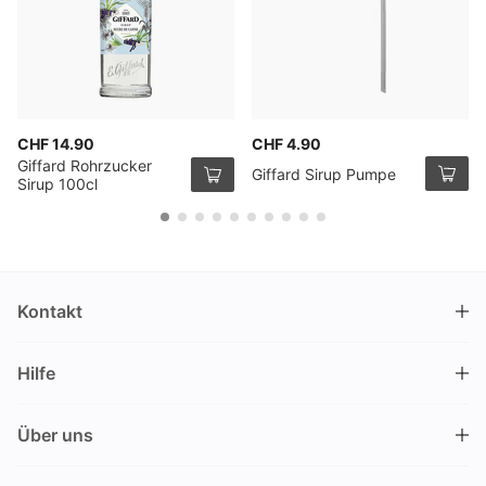
CHF 14.90
CHF 4.90
Giffard Rohrzucker
Giffard Sirup Pumpe
Sirup 100cl
Kontakt
DRINKS.CH / Silverbogen AG
Hilfe
Nüschelerstrasse 35
8001 Zürich
FAQ
Schweiz
Über uns
Bestellvorgang
Kundendienst
Kontakt
Gutschein einlösen