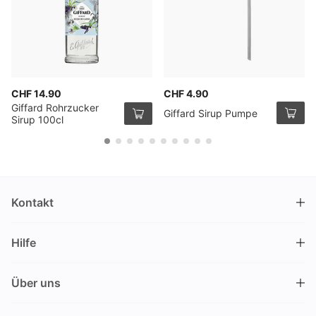
CHF 14.90
CHF 4.90
Giffard Rohrzucker
Giffard Sirup Pumpe
Sirup 100cl
Kontakt
DRINKS.CH / Silverbogen AG
Hilfe
Nüschelerstrasse 35
8001 Zürich
FAQ
Schweiz
Über uns
Bestellvorgang
Kundendienst
Kontakt
Gutschein einlösen