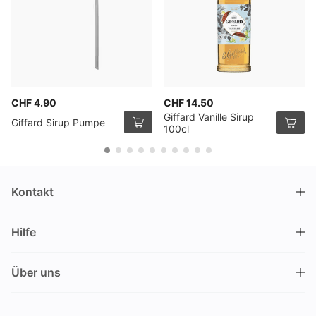
CHF 4.90
CHF 14.50
Giffard Vanille Sirup
Giffard Sirup Pumpe
100cl
Kontakt
DRINKS.CH / Silverbogen AG
Hilfe
Nüschelerstrasse 35
8001 Zürich
FAQ
Schweiz
Über uns
Bestellvorgang
Kundendienst
Kontakt
Gutschein einlösen
+41 44 520 09 09