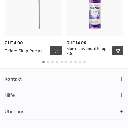
CHF 4.90
CHF 14.90
Monin Lavendel Sirup
Giffard Sirup Pumpe
70cl
Kontakt
DRINKS.CH / Silverbogen AG
Hilfe
Nüschelerstrasse 35
8001 Zürich
FAQ
Schweiz
Über uns
Bestellvorgang
Kundendienst
Kontakt
Gutschein einlösen
+41 44 520 09 09