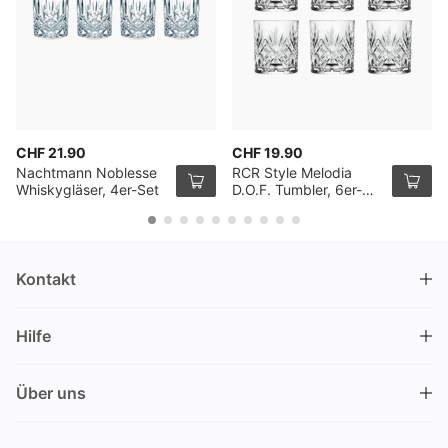
CHF 21.90
CHF 19.90
Nachtmann Noblesse
RCR Style Melodia
Whiskygläser, 4er-Set
D.O.F. Tumbler, 6er-
Pack
Kontakt
DRINKS.CH / Silverbogen AG
Hilfe
Nüschelerstrasse 35
8001 Zürich
FAQ
Schweiz
Über uns
Bestellvorgang
Kundendienst
Kontakt
Gutschein einlösen
+41 44 520 09 09