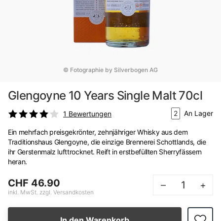
© Fotographie by Silverbogen AG
Glengoyne 10 Years Single Malt 70cl
2
An Lager
1
Bewertungen
Ein mehrfach preisgekrönter, zehnjähriger Whisky aus dem
Traditionshaus Glengoyne, die einzige Brennerei Schottlands, die
ihr Gerstenmalz lufttrocknet. Reift in erstbefüllten Sherryfässern
heran.
CHF 46.90
–
+
inkl. MwSt. zzgl. Versandkosten
In den Warenkorb