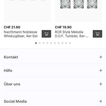
CHF 21.90
CHF 19.90
Nachtmann Noblesse
RCR Style Melodia
Whiskygläser, 4er-Set
D.O.F. Tumbler, 6er-
Pack
Kontakt
DRINKS.CH / Silverbogen AG
Hilfe
Nüschelerstrasse 35
8001 Zürich
FAQ
Schweiz
Über uns
Bestellvorgang
Kundendienst
Kontakt
Gutschein einlösen
+41 44 520 09 09
Social Media
info@drinks.ch
Über uns
Lieferung & Abholung