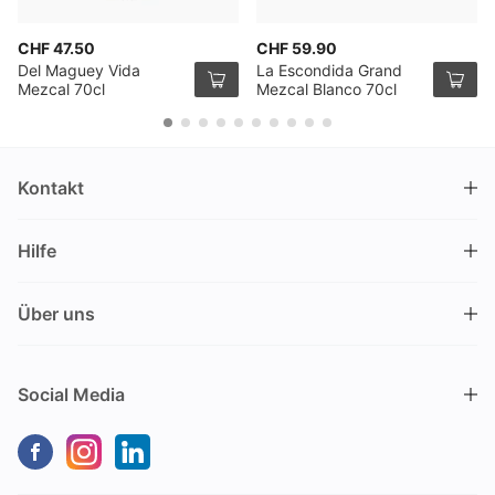
CHF 47.50
CHF 59.90
Del Maguey Vida
La Escondida Grand
Mezcal 70cl
Mezcal Blanco 70cl
Kontakt
DRINKS.CH / Silverbogen AG
Hilfe
Nüschelerstrasse 35
8001 Zürich
FAQ
Schweiz
Über uns
Bestellvorgang
Kundendienst
Kontakt
Gutschein einlösen
+41 44 520 09 09
Social Media
info@drinks.ch
Über uns
Lieferung & Abholung
Montag bis Freitag
Geschichte
Zahlungsoptionen
9.00 – 12.00 und 13.30 – 17.00
Nachhaltigkeit
Transportschaden
Kein Verkauf vor Ort
Geschäftskunden (B2B)