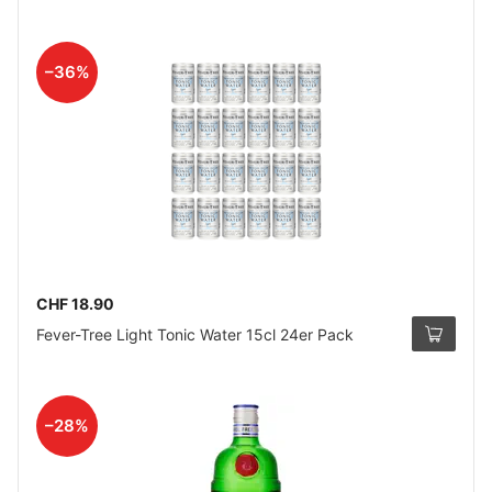
–36%
CHF 18.90
Fever-Tree Light Tonic Water 15cl 24er Pack
–28%