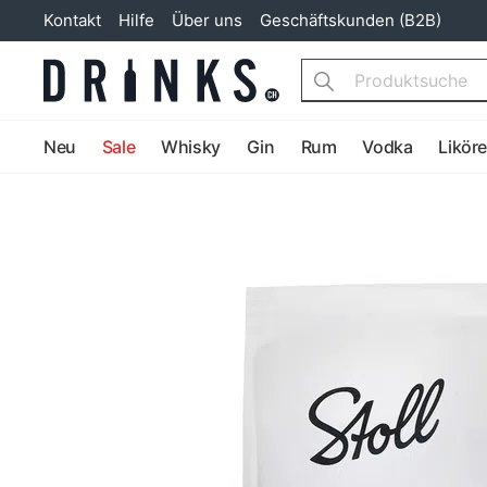
Kontakt
Hilfe
Über uns
Geschäftskunden (B2B)
Search
Neu
Sale
Whisky
Gin
Rum
Vodka
Likör