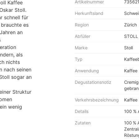
Artikelnummer
73562
oll Kaffee
skar Stoll.
Herkunftsland
Schwei
 schnell für
 brauchte es
Region
Zürich
 Jahren an
Abfüller
STOLL 
s
eration
Marke
Stoll
ndern, als
Typ
Kaffee
ch nichts
n nach seinen
Anwendung
Kaffee
Stoll sogar an
Degustationsnotiz
Cremig
gebran
einer Struktur
romen
Verkehrsbezeichnung
Kaffee
 ein wenig
Details
100 % 
Zutaten
100 % 
Zentral
Röstun