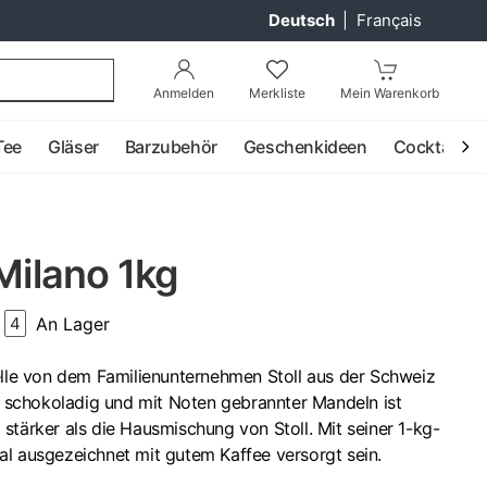
Deutsch
|
Français
Anmelden
Merkliste
Mein Warenkorb
Tee
Gläser
Barzubehör
Geschenkideen
Cocktail
 Milano 1kg
An Lager
4
elle von dem Familienunternehmen Stoll aus der Schweiz
g, schokoladig und mit Noten gebrannter Mandeln ist
stärker als die Hausmischung von Stoll. Mit seiner 1-kg-
al ausgezeichnet mit gutem Kaffee versorgt sein.