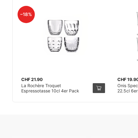
–18%
CHF 21.90
CHF 19.9
La Rochère Troquet
Onis Speci
Espressotasse 10cl 4er Pack
22.5cl 6e