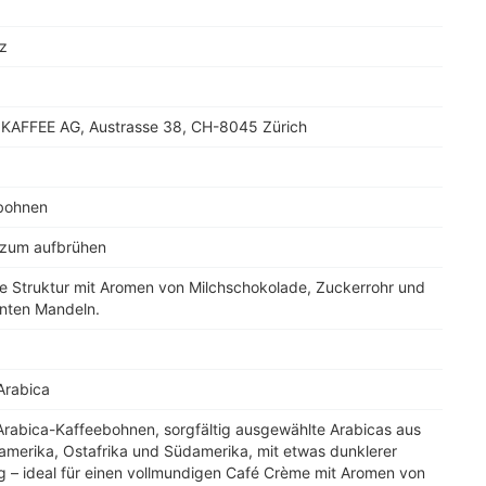
1
z
KAFFEE AG, Austrasse 38, CH-8045 Zürich
bohnen
 zum aufbrühen
e Struktur mit Aromen von Milchschokolade, Zuckerrohr und
nten Mandeln.
Arabica
Arabica-Kaffeebohnen, sorgfältig ausgewählte Arabicas aus
amerika, Ostafrika und Südamerika, mit etwas dunklerer
g – ideal für einen vollmundigen Café Crème mit Aromen von