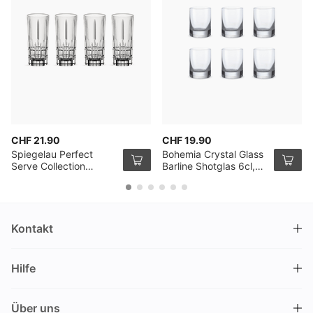
CHF 21.90
CHF 19.90
Spiegelau Perfect
Bohemia Crystal Glass
Serve Collection
Barline Shotglas 6cl,
Shotglas, 4er-Pack
6er-Set
Kontakt
DRINKS.CH / Silverbogen AG
Hilfe
Nüschelerstrasse 35
8001 Zürich
FAQ
Schweiz
Über uns