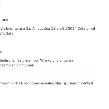
2
hland
stalleria Italiana S.p.A., Località Catarelli, 53034 Colle di val
SI), Italia
er
thetischen Servieren von Whisky und anderen
ozentigen Spirituosen
ifreiem Kristall, hochtransparentes Glas, spülmaschinenfest