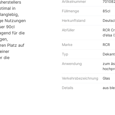
Artikelnummer
70108
herstellers
timal in
Füllmenge
85cl
langlebig,
ige Nutzungen
Herkunftsland
Deutsc
ser 90cl
Abfüller
RCR Cri
agend für die
d’elsa (
gen,
Marke
RCR
ren Platz auf
einer
Typ
Dekant
r die
Anwendung
zum äs
hochpr
Verkehrsbezeichnung
Glas
Details
aus ble