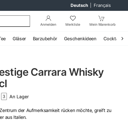
Deutsch
|
Français
Anmelden
Merkliste
Mein Warenkorb
Tee
Gläser
Barzubehör
Geschenkideen
Cocktail
estige Carrara Whisky
cl
An Lager
3
s Zentrum der Aufmerksamkeit rücken möchte, greift zu
 aus Italien.