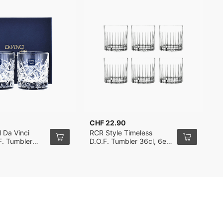
CHF 22.90
C
 Da Vinci
RCR Style Timeless
R
F. Tumbler
D.O.F. Tumbler 36cl, 6er-
A
ack
Pack
5