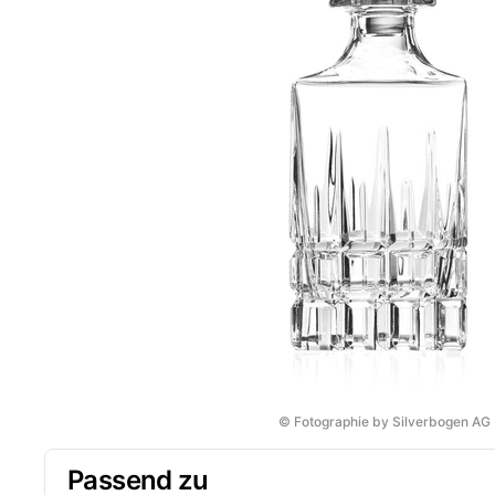
© Fotographie by Silverbogen AG
Passend zu