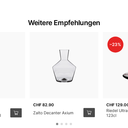
Weitere Empfehlungen
–23%
CHF 82.90
CHF 129.0
Riedel Ultr
Zalto Decanter Axium
l
123cl