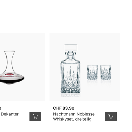
0
CHF 83.90
C
a Dekanter
Nachtmann Noblesse
Z
Whiskyset, dreiteilig