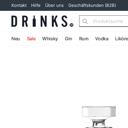
Kontakt
Hilfe
Über uns
Geschäftskunden (B2B)
Search
Neu
Sale
Whisky
Gin
Rum
Vodka
Likör