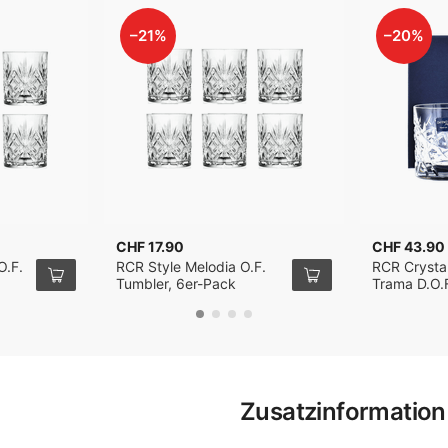
–21%
–20%
CHF 17.90
CHF 43.90
O.F.
RCR Style Melodia O.F.
RCR Crystal
Tumbler, 6er-Pack
Trama D.O.
29cl, 2er-P
Zusatzinformation