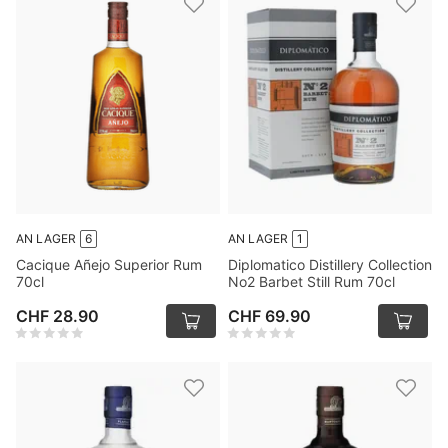
AN LAGER
6
AN LAGER
1
Cacique Añejo Superior Rum
Diplomatico Distillery Collection
70cl
No2 Barbet Still Rum 70cl
CHF 28.90
CHF 69.90