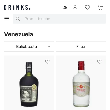
DE
Anmelden
Merkliste
Mein War
Search
Venezuela
Beliebteste
Filter