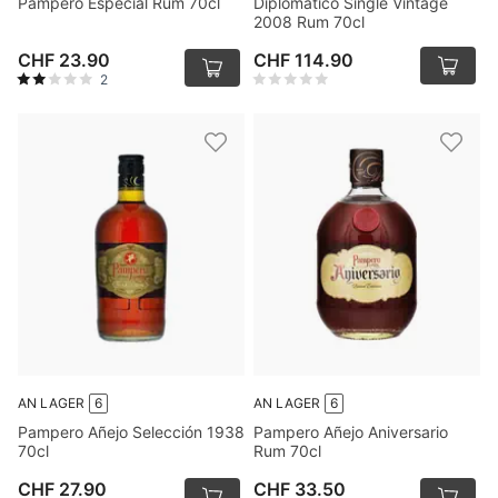
Pampero Especial Rum 70cl
Diplomatico Single Vintage
2008 Rum 70cl
CHF 23.90
CHF 114.90
2
AN LAGER
6
AN LAGER
6
Pampero Añejo Selección 1938
Pampero Añejo Aniversario
70cl
Rum 70cl
CHF 27.90
CHF 33.50