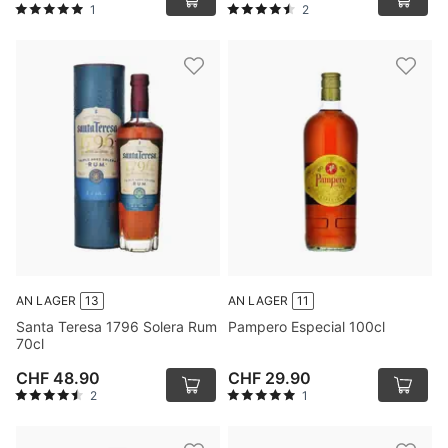
1
2
AN LAGER
13
AN LAGER
11
Santa Teresa 1796 Solera Rum
Pampero Especial 100cl
70cl
CHF 48.90
CHF 29.90
2
1