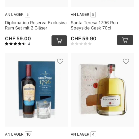
AN LAGER
5
AN LAGER
5
Diplomatico Reserva Exclusiva
Santa Teresa 1796 Ron
Rum Set mit 2 Gläser
Speyside Cask 70cl
CHF 59.00
CHF 59.90
4
AN LAGER
10
AN LAGER
4