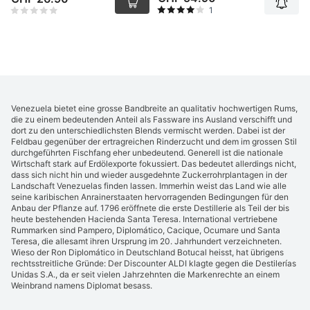
1
Venezuela bietet eine grosse Bandbreite an qualitativ hochwertigen Rums,
die zu einem bedeutenden Anteil als Fassware ins Ausland verschifft und
dort zu den unterschiedlichsten Blends vermischt werden. Dabei ist der
Feldbau gegenüber der ertragreichen Rinderzucht und dem im grossen Stil
durchgeführten Fischfang eher unbedeutend. Generell ist die nationale
Wirtschaft stark auf Erdölexporte fokussiert. Das bedeutet allerdings nicht,
dass sich nicht hin und wieder ausgedehnte Zuckerrohrplantagen in der
Landschaft Venezuelas finden lassen. Immerhin weist das Land wie alle
seine karibischen Anrainerstaaten hervorragenden Bedingungen für den
Anbau der Pflanze auf. 1796 eröffnete die erste Destillerie als Teil der bis
heute bestehenden Hacienda Santa Teresa. International vertriebene
Rummarken sind Pampero, Diplomático, Cacique, Ocumare und Santa
Teresa, die allesamt ihren Ursprung im 20. Jahrhundert verzeichneten.
Wieso der Ron Diplomático in Deutschland Botucal heisst, hat übrigens
rechtsstreitliche Gründe: Der Discounter ALDI klagte gegen die Destilerías
Unidas S.A., da er seit vielen Jahrzehnten die Markenrechte an einem
Weinbrand namens Diplomat besass.