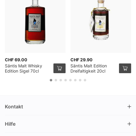
CHF 69.00
CHF 29.90
Säntis Malt Whisky
Säntis Malt Edition
Edition Sigel 70cl
Dreifaltigkeit 20cl
Kontakt
DRINKS.CH / Silverbogen AG
Hilfe
Nüschelerstrasse 35
8001 Zürich