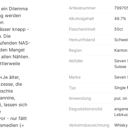
Artikelnummer
79970
t ein Dilemma
ung werden
Alkoholgehalt
49.7%
en
ässer knapp -
Flascheninhalt
50cl
. Die
Herkunftsland
Schwei
äufenden NAS-
nden Mangel
Region
Kanton
 allen Nähten.
Abfüller
Seven 
ttlerweile
Suisse
Je älter,
Marke
Seven 
ozesse, die
Typ
Single 
nschte
annine,
Anwendung
pur, on
, lassen sich
Degustationsnotiz
angene
e
Lebkuc
r - nur fällt
gsmedien (=
Verkehrsbezeichnung
Whisky