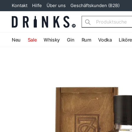
Kontakt
Hilfe
Über uns
Geschäftskunden (B2B)
Search
Neu
Sale
Whisky
Gin
Rum
Vodka
Likör