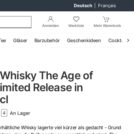
Deutsch
|
Français
Anmelden
Merkliste
Mein Warenkorb
Tee
Gläser
Barzubehör
Geschenkideen
Cocktail
 Whisky The Age of
Limited Release in
cl
An Lager
4
 erhältliche Whisky lagerte viel kürzer als gedacht - Grund