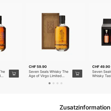
CHF 59.90
CHF 49.90
The
Seven Seals Whisky The
Seven Seals
d
Age of Virgo Limited
Whisky Tas
50cl
Release in Holzkiste 50cl
Zusatzinformation