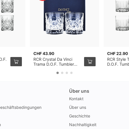
CHF 43.90
CHF 22.90
O.F.
RCR Crystal Da Vinci
RCR Style 
Trama D.O.F. Tumbler
D.O.F. Tumb
29cl, 2er-Pack
Pack
Über uns
Kontakt
Geschäftsbedingungen
Über uns
Geschichte
n
Nachhaltigkeit