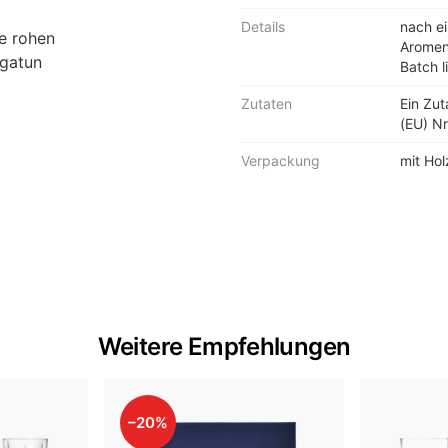
Details
nach ei
e rohen
Aromen
ngatun
Batch li
Zutaten
Ein Zu
(EU) Nr
Verpackung
mit Hol
Weitere Empfehlungen
–20%