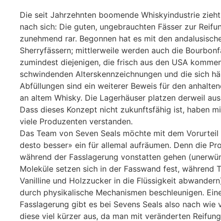
Die seit Jahrzehnten boomende Whiskyindustrie zieh
nach sich: Die guten, ungebrauchten Fässer zur Reif
zunehmend rar. Begonnen hat es mit den andalusisch
Sherryfässern; mittlerweile werden auch die Bourbonf
zumindest diejenigen, die frisch aus den USA kommen
schwindenden Alterskennzeichnungen und die sich h
Abfüllungen sind ein weiterer Beweis für den anhalte
an altem Whisky. Die Lagerhäuser platzen derweil aus
Dass dieses Konzept nicht zukunftsfähig ist, haben mi
viele Produzenten verstanden.
Das Team von Seven Seals möchte mit dem Vorurteil «
desto besser» ein für allemal aufräumen. Denn die Pr
während der Fasslagerung vonstatten gehen (unerwü
Moleküle setzen sich in der Fasswand fest, während T
Vanilline und Holzzucker in die Flüssigkeit abwandern)
durch physikalische Mechanismen beschleunigen. Ein
Fasslagerung gibt es bei Sevens Seals also nach wie vo
diese viel kürzer aus, da man mit veränderten Reifun