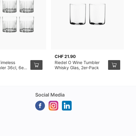
CHF 21.90
C
Timeless
Riedel O Wine Tumbler
B
ler 36cl, 6er-
Whisky Glas, 2er-Pack
B
2
Social Media