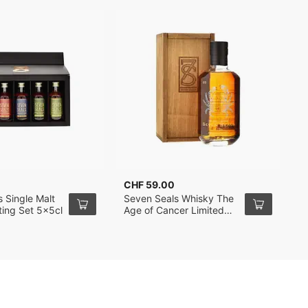
CHF 59.00
C
 Single Malt
Seven Seals Whisky The
S
ting Set 5x5cl
Age of Cancer Limited
C
Release in Holzkiste 50cl