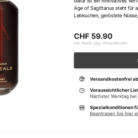
dafür ist ein innovatives Ver
Age of Sagittarius steht für
Lebkuchen, geröstete Nüsse,
CHF 59.90
inkl. MwSt. zzgl. Versandkosten
Versandkostenfrei a
Voraussichtlicher Lie
Nächster Werktag bei 
Spezialkonditionen f
Beantragen Sie hier e