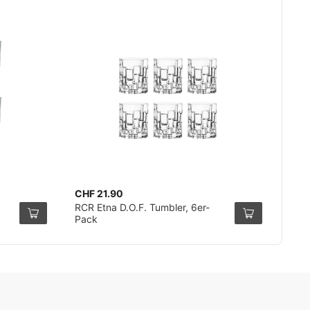
CHF 21.90
RCR Etna D.O.F. Tumbler, 6er-
Pack