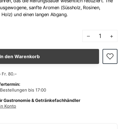
fahren, das die Reifungsdauer wesentlich reduziert. The
 ausgewogene, sanfte Aromen (Süssholz, Rosinen,
 Holz) und einen langen Abgang.
–
+
In den Warenkorb
b
Fr. 80.–
fertermin:
Bestellungen bis 17:00
ür Gastronomie & Getränkefachhändler
in Konto