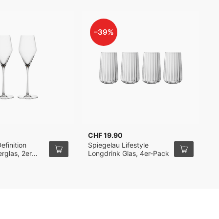
–39%
CHF 19.90
C
efinition
Spiegelau Lifestyle
S
glas, 2er
Longdrink Glas, 4er-Pack
C
M