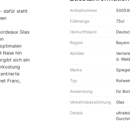
Artikelnummer
50054
- dafür steht
hen
Füllmenge
75cl
Bordeaux Glas
Herkunftsland
Deutsc
en
Region
Bayern
 optimalen
d Nase hin
Abfüller
Verreri
d. Wal
gibt sich ein
erkostung
Marke
Spiege
entrierte
et Franc,
Typ
Rotwei
Anwendung
für Bo
Verkehrsbezeichnung
Glas
Details
ultrale
Durchm