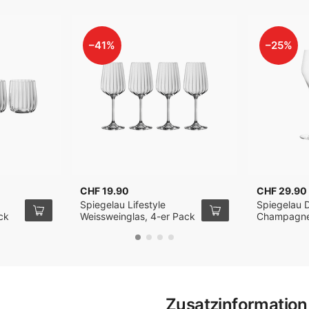
–41%
–25%
CHF 19.90
CHF 29.90
Spiegelau Lifestyle
Spiegelau D
ck
Weissweinglas, 4-er Pack
Champagner
Pack
Zusatzinformation