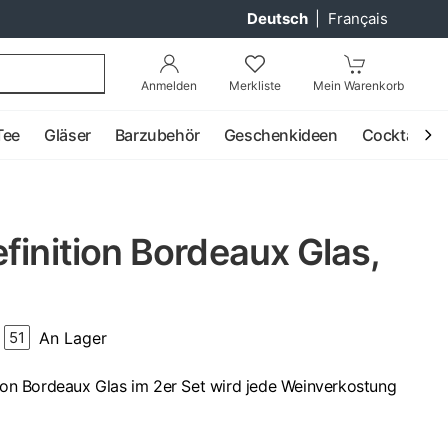
Deutsch
|
Français
Anmelden
Merkliste
Mein Warenkorb
Tee
Gläser
Barzubehör
Geschenkideen
Cocktail
finition Bordeaux Glas,
An Lager
51
tion Bordeaux Glas im 2er Set wird jede Weinverkostung