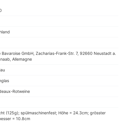
0
hland
e Bavaroise GmbH, Zacharias-Frank-Str. 7, 92660 Neustadt a.
dnaab, Allemagne
lau
nglas
rdeaux-Rotweine
icht (125g); spülmaschinenfest; Höhe = 24.3cm; grösster
esser = 10.8cm