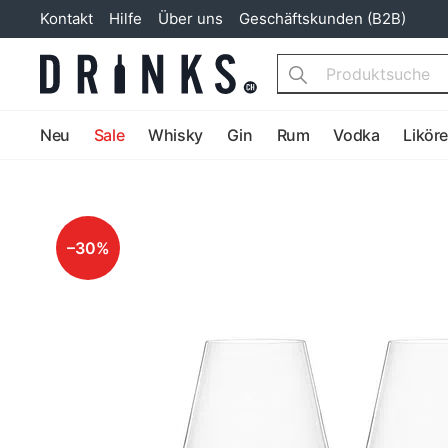
Kontakt
Hilfe
Über uns
Geschäftskunden (B2B)
Search
Neu
Sale
Whisky
Gin
Rum
Vodka
Likör
–30%