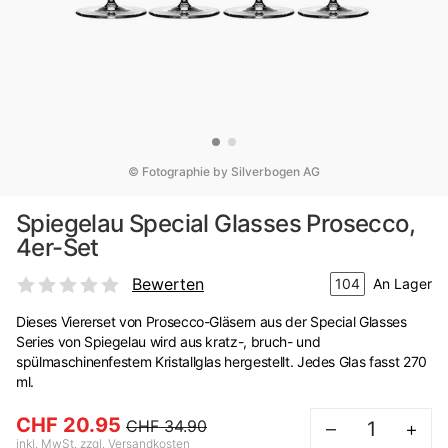
© Fotographie by Silverbogen AG
Spiegelau Special Glasses Prosecco,
4er-Set
Bewerten
104
An Lager
Dieses Viererset von Prosecco-Gläsern aus der Special Glasses
Series von Spiegelau wird aus kratz-, bruch- und
spülmaschinenfestem Kristallglas hergestellt. Jedes Glas fasst 270
ml.
CHF 20.95
CHF 34.90
–
+
inkl. MwSt. zzgl. Versandkosten