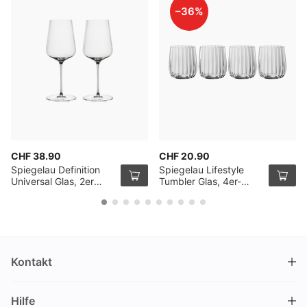
–36%
CHF 38.90
CHF 20.90
Spiegelau Definition
Spiegelau Lifestyle
Universal Glas, 2er
Tumbler Glas, 4er-
Pack
Pack
Kontakt
DRINKS.CH / Silverbogen AG
Hilfe
Nüschelerstrasse 35