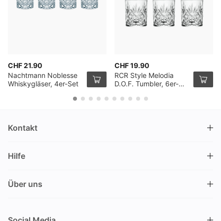
CHF 21.90
CHF 19.90
Nachtmann Noblesse
RCR Style Melodia
Whiskygläser, 4er-Set
D.O.F. Tumbler, 6er-
Pack
Kontakt
DRINKS.CH / Silverbogen AG
Hilfe
Nüschelerstrasse 35
8001 Zürich
FAQ
Schweiz
Über uns
Bestellvorgang
Kundendienst
Kontakt
Gutschein einlösen
+41 44 520 09 09
Social Media
info@drinks.ch
Über uns