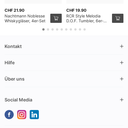
CHF 21.90
CHF 19.90
Nachtmann Noblesse
RCR Style Melodia
Whiskygläser, 4er-Set
D.O.F. Tumbler, 6er-
Pack
Kontakt
DRINKS.CH / Silverbogen AG
Hilfe
Nüschelerstrasse 35
8001 Zürich
FAQ
Schweiz
Über uns
Bestellvorgang
Kundendienst
Kontakt
Gutschein einlösen
+41 44 520 09 09
Social Media
info@drinks.ch
Über uns
Lieferung & Abholung
Montag bis Freitag
Geschichte
Zahlungsoptionen
9.00 – 12.00 und 13.30 – 17.00
Nachhaltigkeit
Transportschaden
Kein Verkauf vor Ort
Geschäftskunden (B2B)
Versandkosten