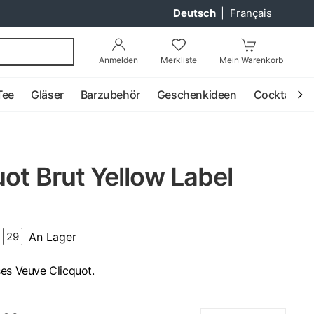
Deutsch
|
Français
Anmelden
Merkliste
Mein Warenkorb
Tee
Gläser
Barzubehör
Geschenkideen
Cocktail
ot Brut Yellow Label
An Lager
29
ses Veuve Clicquot.