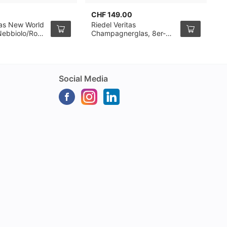
CHF 149.00
C
tas New World
Riedel Veritas
S
Nebbiolo/Rosé
Champagnerglas, 8er-
G
glas, 2er-
Pack
S
Social Media