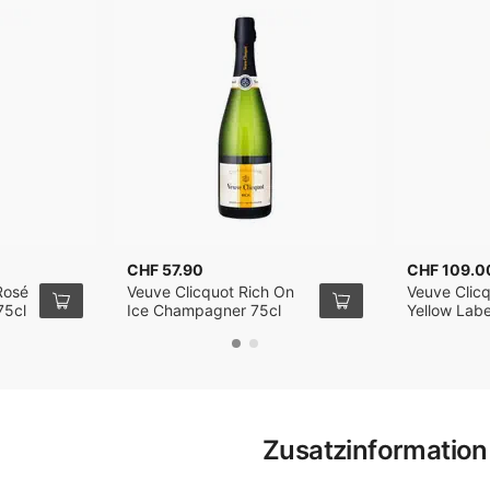
CHF 57.90
CHF 109.0
Rosé
Veuve Clicquot Rich On
Veuve Clicq
75cl
Ice Champagner 75cl
Yellow Lab
150cl
Zusatzinformation