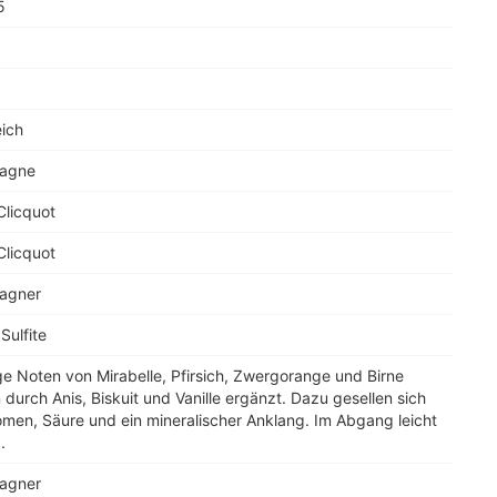
5
eich
agne
Clicquot
Clicquot
agner
Sulfite
ge Noten von Mirabelle, Pfirsich, Zwergorange und Birne
durch Anis, Biskuit und Vanille ergänzt. Dazu gesellen sich
men, Säure und ein mineralischer Anklang. Im Abgang leicht
.
agner