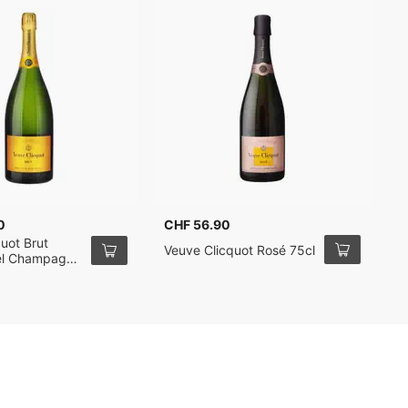
0
CHF 56.90
C
uot Brut
V
Veuve Clicquot Rosé 75cl
el Champagne
S