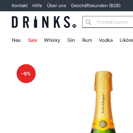
Kontakt
Hilfe
Über uns
Geschäftskunden (B2B)
Search
Neu
Sale
Whisky
Gin
Rum
Vodka
Likör
–9%