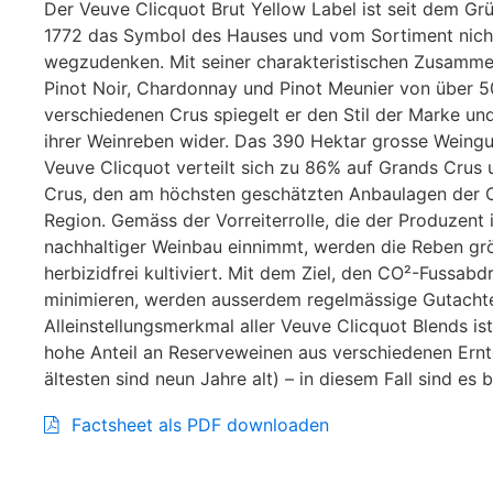
Der Veuve Clicquot Brut Yellow Label ist seit dem Gr
1772 das Symbol des Hauses und vom Sortiment nich
wegzudenken. Mit seiner charakteristischen Zusamm
Pinot Noir, Chardonnay und Pinot Meunier von über 5
verschiedenen Crus spiegelt er den Stil der Marke und
ihrer Weinreben wider. Das 390 Hektar grosse Weing
Veuve Clicquot verteilt sich zu 86% auf Grands Crus 
Crus, den am höchsten geschätzten Anbaulagen der
Region. Gemäss der Vorreiterrolle, die der Produzent 
nachhaltiger Weinbau einnimmt, werden die Reben grö
herbizidfrei kultiviert. Mit dem Ziel, den CO²-Fussabd
minimieren, werden ausserdem regelmässige Gutachten
Alleinstellungsmerkmal aller Veuve Clicquot Blends ist
hohe Anteil an Reserveweinen aus verschiedenen Ernt
ältesten sind neun Jahre alt) – in diesem Fall sind es 
Factsheet als PDF downloaden