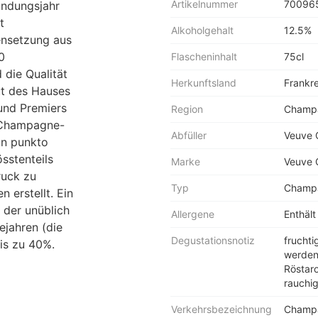
Artikelnummer
70096
ündungsjahr
t
Alkoholgehalt
12.5%
ensetzung aus
0
Flascheninhalt
75cl
 die Qualität
Herkunftsland
Frankr
ut des Hauses
und Premiers
Region
Champ
 Champagne-
Abfüller
Veuve 
in punkto
sstenteils
Marke
Veuve 
ruck zu
Typ
Champ
 erstellt. Ein
 der unüblich
Allergene
Enthält 
ejahren (die
Degustationsnotiz
fruchti
bis zu 40%.
werden 
Röstaro
rauchig
Verkehrsbezeichnung
Champ