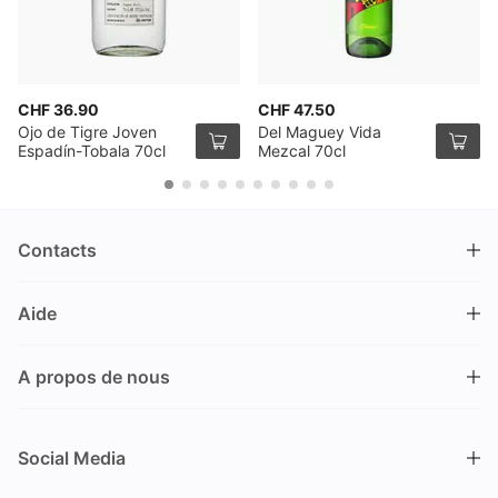
CHF 36.90
CHF 47.50
Ojo de Tigre Joven
Del Maguey Vida
Espadín-Tobala 70cl
Mezcal 70cl
Contacts
DRINKS.CH / Silverbogen AG
Aide
Nüschelerstrasse 35
8001 Zürich
FAQ
Suisse
A propos de nous
Processus de commande
Service clientèle
Contacts
Encaisser un bon
+41 44 520 09 09
Social Media
info@drinks.ch
A propos de nous
Livraison & Pick-up
Du lundi au vendredi
Historique
Options de Payement