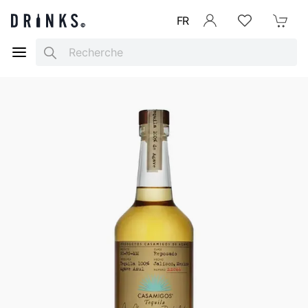
FR
Se connecter
Listes d'envies
Mon Pani
Search