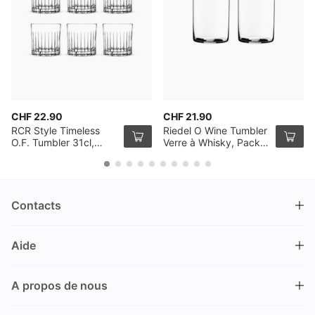
CHF 22.90
CHF 21.90
RCR Style Timeless
Riedel O Wine Tumbler
O.F. Tumbler 31cl,
Verre à Whisky, Pack
Pack de 6
de 2
Contacts
DRINKS.CH / Silverbogen AG
Aide
Nüschelerstrasse 35
8001 Zürich
FAQ
Suisse
A propos de nous
Processus de commande
Service clientèle