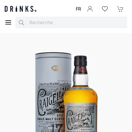
FR
Se connecter
Listes d'envies
Mon Pani
Search