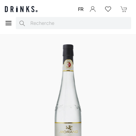
FR
Se connecter
Listes d'envies
Mon Pani
Search