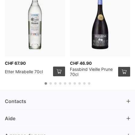
CHF 67.90
CHF 46.90
Fassbind Vieille Prune
Etter Mirabelle 70cl
70cl
Contacts
DRINKS.CH / Silverbogen AG
Aide
Nüschelerstrasse 35
8001 Zürich
FAQ
Suisse