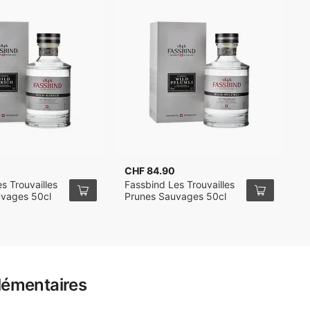
CHF 84.90
C
s Trouvailles
Fassbind Les Trouvailles
F
uvages 50cl
Prunes Sauvages 50cl
E
d
lémentaires