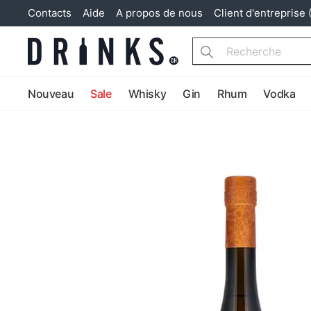
Contacts
Aide
A propos de nous
Client d'entreprise 
Search
Nouveau
Sale
Whisky
Gin
Rhum
Vodka