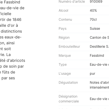
Numéro d'article
910069
lle Fassbind
'eau-de-vie de
Alcool
40%
icielle
rtir de 1846
Contenu
70cl
ille d'or à
Pays
Suisse
 distinctions
les eaux-de-
Région
Canton de 
on, ainsi
Embouteilleur
Destillerie
t soit
ie. La
Marque
Fassbind
iété d'abricots
Type
Eau-de-vie 
p de soin par
n fûts de
L'usage
pur
e par ses
Dégustation
Notes d'abr
intensément 
Désignation
Eau-de-vie 
commerciale