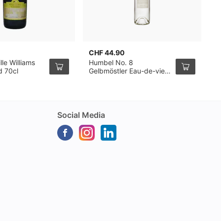
CHF 44.90
C
lle Williams
Humbel No. 8
H
d 70cl
Gelbmöstler Eau-de-vie
E
de Fruits 50cl
Social Media