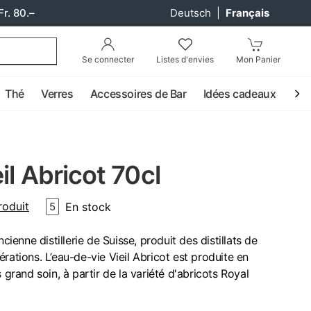
Fr. 80.–
Deutsch
|
Français
Se connecter
Listes d'envies
Mon Panier
Thé
Verres
Accessoires de Bar
Idées cadeaux
Coc
il Abricot 70cl
roduit
En stock
5
ncienne distillerie de Suisse, produit des distillats de
rations. L’eau-de-vie Vieil Abricot est produite en
 grand soin, à partir de la variété d'abricots Royal