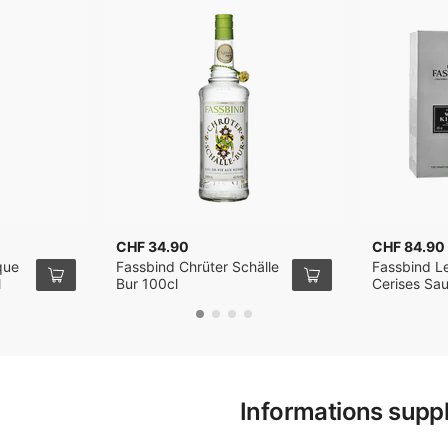
CHF 34.90
CHF 84.90
que
Fassbind Chrüter Schälle
Fassbind Le
l
Bur 100cl
Cerises Sa
Informations supp