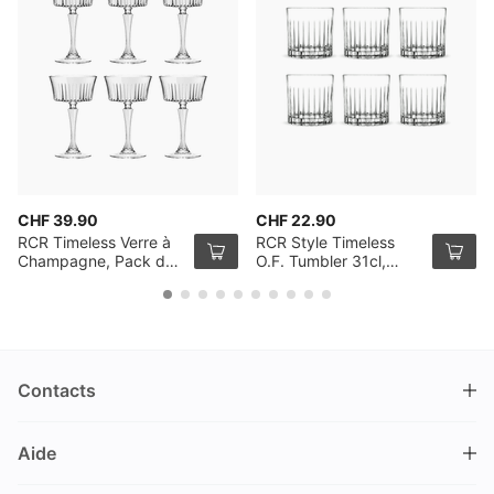
CHF 39.90
CHF 22.90
RCR Timeless Verre à
RCR Style Timeless
Champagne, Pack de
O.F. Tumbler 31cl,
6
Pack de 6
Contacts
DRINKS.CH / Silverbogen AG
Aide
Nüschelerstrasse 35
8001 Zürich