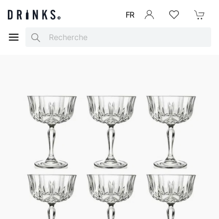
FR
Se connecter
Listes d'envies
Mon Pani
Search