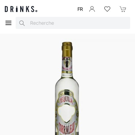
FR
Se connecter
Listes d'envies
Mon Pani
Search