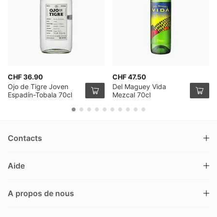
CHF 36.90
CHF 47.50
Ojo de Tigre Joven
Del Maguey Vida
Espadín-Tobala 70cl
Mezcal 70cl
Contacts
DRINKS.CH / Silverbogen AG
Aide
Nüschelerstrasse 35
8001 Zürich
FAQ
Suisse
A propos de nous
Processus de commande
Service clientèle
Contacts
Encaisser un bon