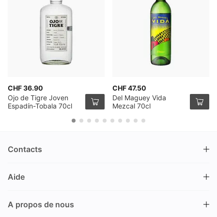
CHF 36.90
CHF 47.50
Ojo de Tigre Joven
Del Maguey Vida
Espadín-Tobala 70cl
Mezcal 70cl
Contacts
DRINKS.CH / Silverbogen AG
Aide
Nüschelerstrasse 35
8001 Zürich
FAQ
Suisse
A propos de nous
Processus de commande