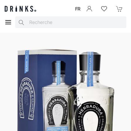
FR
Se connecter
Listes d'envies
Mon Pani
Search