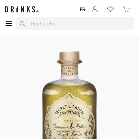
FR
Se connecter
Listes d'envies
Mon Pani
Search