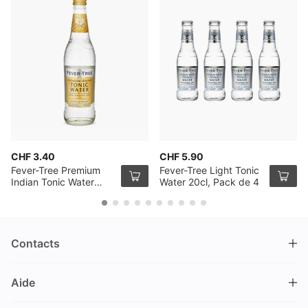
CHF 3.40
CHF 5.90
Fever-Tree Premium
Fever-Tree Light Tonic
Indian Tonic Water
Water 20cl, Pack de 4
50cl
Contacts
DRINKS.CH / Silverbogen AG
Aide
Nüschelerstrasse 35
8001 Zürich