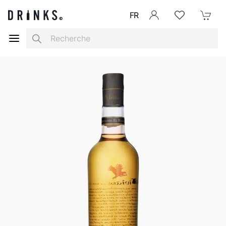
FR
Se connecter
Listes d'envies
Mon Pani
Search