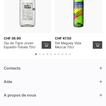
CHF 36.90
CHF 47.50
Ojo de Tigre Joven
Del Maguey Vida
Espadín-Tobala 70cl
Mezcal 70cl
Contacts
DRINKS.CH / Silverbogen AG
Aide
Nüschelerstrasse 35
8001 Zürich
FAQ
Suisse
A propos de nous
Processus de commande
Service clientèle
Contacts
Encaisser un bon