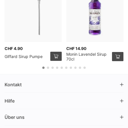
CHF 4.90
CHF 14.90
Monin Lavendel Sirup
Giffard Sirup Pumpe
70cl
Kontakt
DRINKS.CH / Silverbogen AG
Hilfe
Nüschelerstrasse 35
8001 Zürich
FAQ
Schweiz
Über uns
Bestellvorgang
Kundendienst