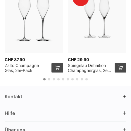
CHF 87.90
CHF 29.90
Zalto Champagne
Spiegelau Definition
Glas, 2er-Pack
Champagnerglas, 2er
Pack
Kontakt
DRINKS.CH / Silverbogen AG
Hilfe
Nüschelerstrasse 35
8001 Zürich
FAQ
Schweiz
Über uns