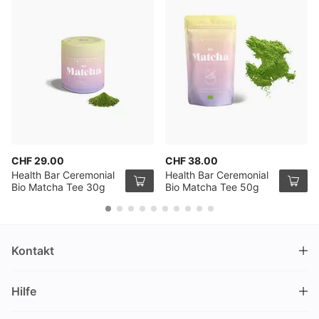
CHF 29.00
CHF 38.00
Health Bar Ceremonial
Health Bar Ceremonial
Bio Matcha Tee 30g
Bio Matcha Tee 50g
Kontakt
DRINKS.CH / Silverbogen AG
Hilfe
Nüschelerstrasse 35
8001 Zürich