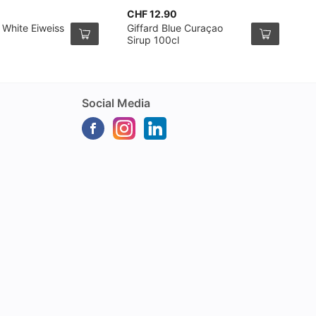
CHF 12.90
C
 White Eiweiss
Giffard Blue Curaçao
M
Sirup 100cl
Social Media