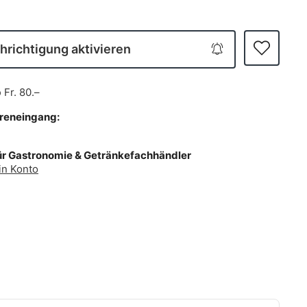
richtigung aktivieren
b
Fr. 80.–
areneingang:
ür Gastronomie & Getränkefachhändler
in Konto