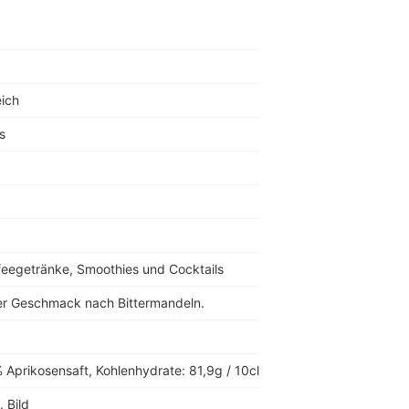
0
eich
s
feegetränke, Smoothies und Cocktails
ger Geschmack nach Bittermandeln.
 Aprikosensaft, Kohlenhydrate: 81,9g / 10cl
. Bild