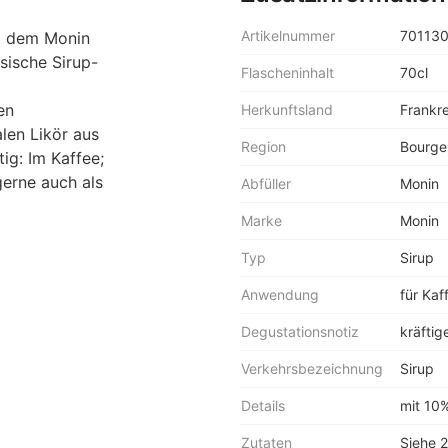
Artikelnummer
70113
it dem Monin
sische Sirup-
Flascheninhalt
70cl
en
Herkunftsland
Frankr
len Likör aus
Region
Bourge
tig: Im Kaffee;
gerne auch als
Abfüller
Monin
Marke
Monin
Typ
Sirup
Anwendung
für Kaf
Degustationsnotiz
kräfti
Verkehrsbezeichnung
Sirup
Details
mit 10%
Zutaten
Siehe 2