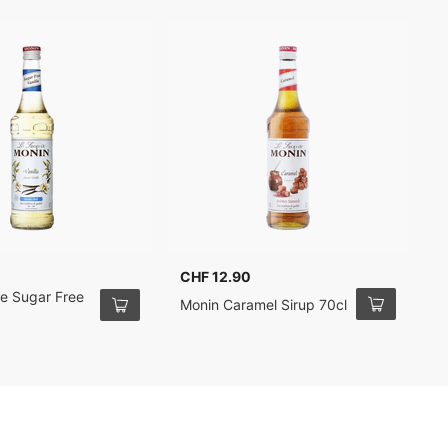
CHF 12.90
C
le Sugar Free
M
Monin Caramel Sirup 70cl
7