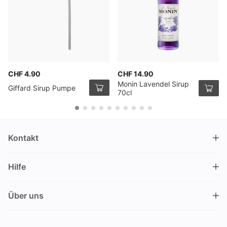
CHF 4.90
CHF 14.90
Monin Lavendel Sirup
Giffard Sirup Pumpe
70cl
Kontakt
DRINKS.CH / Silverbogen AG
Hilfe
Nüschelerstrasse 35
8001 Zürich
FAQ
Schweiz
Über uns
Bestellvorgang
Kundendienst
Kontakt
Gutschein einlösen
+41 44 520 09 09