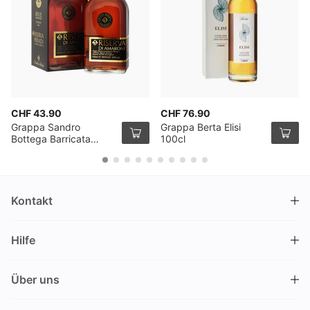
CHF 43.90
CHF 76.90
Grappa Sandro
Grappa Berta Elisi
Bottega Barricata
100cl
Riserva Privata
Amarone 70cl
Kontakt
DRINKS.CH / Silverbogen AG
Hilfe
Nüschelerstrasse 35
8001 Zürich
FAQ
Schweiz
Über uns
Bestellvorgang
Kundendienst
Kontakt