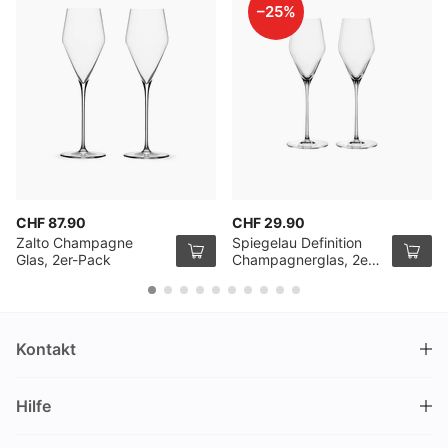
–25%
CHF 87.90
CHF 29.90
Zalto Champagne
Spiegelau Definition
Glas, 2er-Pack
Champagnerglas, 2er
Pack
Kontakt
DRINKS.CH / Silverbogen AG
Hilfe
Nüschelerstrasse 35
8001 Zürich