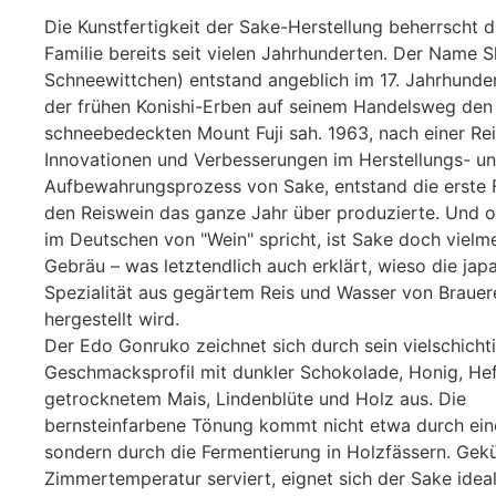
Die Kunstfertigkeit der Sake-Herstellung beherrscht d
Familie bereits seit vielen Jahrhunderten. Der Name S
Schneewittchen) entstand angeblich im 17. Jahrhundert
der frühen Konishi-Erben auf seinem Handelsweg den
schneebedeckten Mount Fuji sah. 1963, nach einer Rei
Innovationen und Verbesserungen im Herstellungs- u
Aufbewahrungsprozess von Sake, entstand die erste F
den Reiswein das ganze Jahr über produzierte. Und
im Deutschen von "Wein" spricht, ist Sake doch vielme
Gebräu – was letztendlich auch erklärt, wieso die jap
Spezialität aus gegärtem Reis und Wasser von Brauer
hergestellt wird.
Der Edo Gonruko zeichnet sich durch sein vielschicht
Geschmacksprofil mit dunkler Schokolade, Honig, Hef
getrocknetem Mais, Lindenblüte und Holz aus. Die
bernsteinfarbene Tönung kommt nicht etwa durch ein
sondern durch die Fermentierung in Holzfässern. Gekü
Zimmertemperatur serviert, eignet sich der Sake ideal