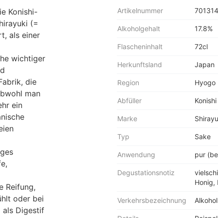
Artikelnummer
70131
ie Konishi-
hirayuki (=
Alkoholgehalt
17.8%
, als einer
Flascheninhalt
72cl
he wichtiger
Herkunftsland
Japan
nd
abrik, die
Region
Hyogo
 obwohl man
Abfüller
Konish
hr ein
anische
Marke
Shirayu
eien
Typ
Sake
iges
Anwendung
pur (be
e,
Degustationsnotiz
vielsch
Honig, 
e Reifung,
hlt oder bei
Verkehrsbezeichnung
Alkohol
 als Digestif