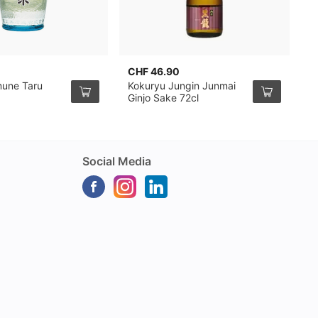
CHF 46.90
C
une Taru
Kokuryu Jungin Junmai
S
Ginjo Sake 72cl
7
Social Media