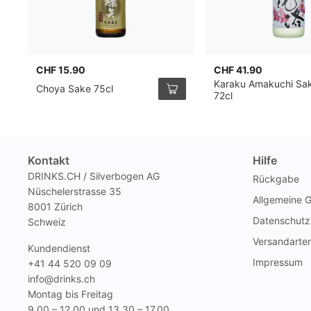
CHF 15.90
CHF 41.90
Karaku Amakuchi Sa
Choya Sake 75cl
72cl
Kontakt
Hilfe
DRINKS.CH / Silverbogen AG
Rückgabe
Nüschelerstrasse 35
Allgemeine 
8001 Zürich
Datenschutz
Schweiz
Versandarte
Kundendienst
Impressum
+41 44 520 09 09
info@drinks.ch
Montag bis Freitag
9.00 – 12.00 und 13.30 – 17.00