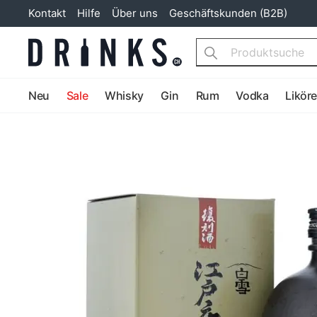
Kontakt
Hilfe
Über uns
Geschäftskunden (B2B)
Search
Neu
Sale
Whisky
Gin
Rum
Vodka
Likör