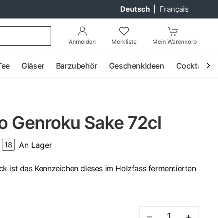
Deutsch
|
Français
Anmelden
Merkliste
Mein Warenkorb
Tee
Gläser
Barzubehör
Geschenkideen
Cocktail
do Genroku Sake 72cl
An Lager
18
k ist das Kennzeichen dieses im Holzfass fermentierten
–
+