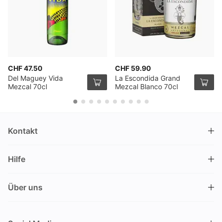
CHF 47.50
CHF 59.90
Del Maguey Vida
La Escondida Grand
Mezcal 70cl
Mezcal Blanco 70cl
Kontakt
DRINKS.CH / Silverbogen AG
Hilfe
Nüschelerstrasse 35
8001 Zürich
FAQ
Schweiz
Über uns
Bestellvorgang
Kundendienst
Kontakt
Gutschein einlösen
+41 44 520 09 09