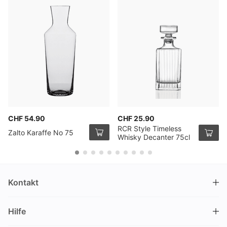
CHF 54.90
CHF 25.90
RCR Style Timeless
Zalto Karaffe No 75
Whisky Decanter 75cl
Kontakt
DRINKS.CH / Silverbogen AG
Hilfe
Nüschelerstrasse 35
8001 Zürich